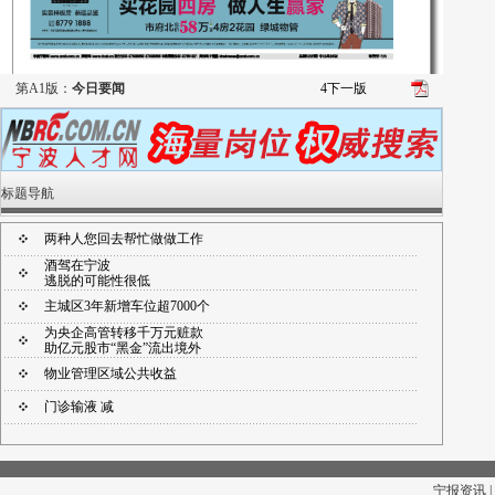
第A1版：
今日要闻
4
下一版
标题导航
两种人您回去帮忙做做工作
酒驾在宁波
逃脱的可能性很低
主城区3年新增车位超7000个
为央企高管转移千万元赃款
助亿元股市“黑金”流出境外
物业管理区域公共收益
门诊输液 减
宁报资讯 |