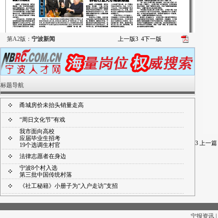
第A2版：
宁波新闻
上一版
3
4
下一版
标题导航
甬城房价未抬头销量走高
“周日文化节”有戏
我市面向高校
应届毕业生招考
3
上一篇
19个选调生村官
法律志愿者在身边
宁波8个村入选
第三批中国传统村落
《社工秘籍》小册子为“入户走访”支招
北仑法院签发支付令
宁大法学院举办
宁报资讯 |