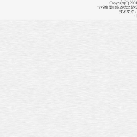
司法改革研讨会
Copyright(C) 2001
郑坚江荣获
宁报集团职业道德监督投诉
全国优秀建设者称号
技术支持
北仑百家企业抢占“五水共治”市场
《光明日报》
第30个代印点在宁波开印
宁海破解
养老行业人才稀缺难题
结对残疾人朋友
环南站区域
三处屋顶鸽棚被拆除
市农业科学研究院
慈溪工作站成立