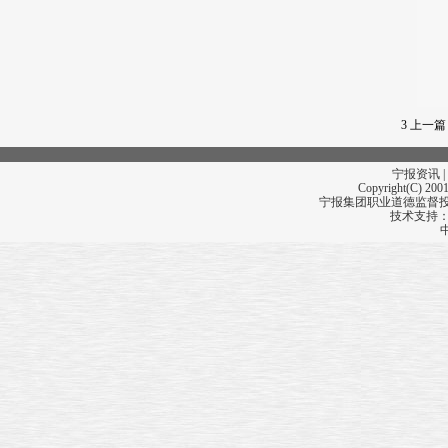
司法改革研讨会
郑坚江荣获
全国优秀建设者称号
北仑百家企业抢占“五水共治”市场
《光明日报》
第30个代印点在宁波开印
宁海破解
养老行业人才稀缺难题
3
上一篇
结对残疾人朋友
环南站区域
宁报资讯 |
三处屋顶鸽棚被拆除
Copyright(C) 2001
宁报集团职业道德监督投诉
市农业科学研究院
技术支持
慈溪工作站成立