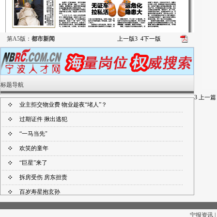
第A5版：
都市新闻
上一版
3
4
下一版
标题导航
3
上一篇
业主拒交物业费 物业趁夜“堵人”？
过期证件 揪出逃犯
“一马当先"
欢笑的童年
“巨星”来了
拆房受伤 房东担责
百岁寿星抱玄孙
无证车运危化
拉私活隐患大
宁报资讯 |