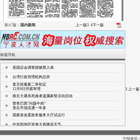
第A7版：
国内新闻
上一版
3
4
下一版
标题导航
英国议会调查团被禁入港
台湾行政管理机构总辞
复旦投毒案二审初定
12月8日开庭审理
3
上一篇
南京大屠杀死难者遗属家祭活动启动
禁售巴西“问题牛肉”
竟在市场流通一年多
国家发改委政务服务大厅试运行
中东部地区迎来大风降温天气
证监会一局长接受调查
宁报资讯 |