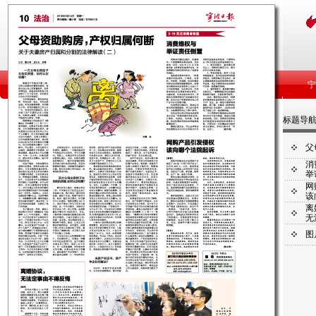
标题导
父
消
举
网
该
离
无
图