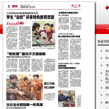
标题导
本
学
“
余
党
能
对
图
宁
象