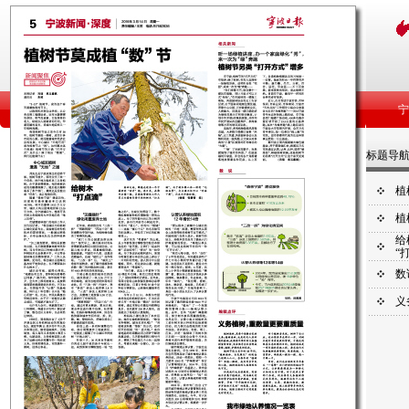
标题导
植
植
给
“
数
义