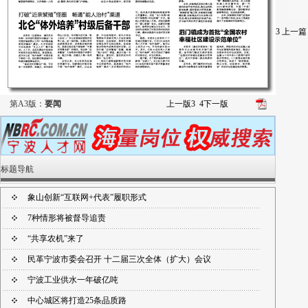
3
上一篇
第A3版：
要闻
上一版
3
4
下一版
标题导航
象山创新“互联网+代表”履职形式
7种情形将被督导追责
“共享农机”来了
民革宁波市委会召开 十二届三次全体（扩大）会议
宁波工业供水一年破亿吨
中心城区将打造25条品质路