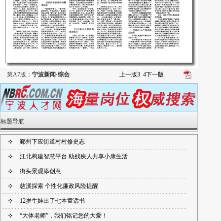
第A7版：
宁波新闻·综合
上一版
3
4
下一版
标题导航
鄞州下应街道村村修史志
江北构建智慧平台 助残疾人共享小康生活
街头景观添创意
慈溪探索 个性化廉政风险提醒
12岁牛娃出了七本童话书
“大体老师”，我们铭记您的大爱！