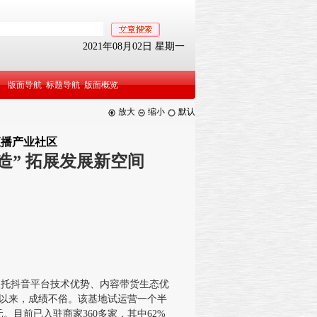
2021年08月02日 星期一
版面导航
标题导航
版面概览
放大
缩小
默认
直播产业社区
造” 拓展发展新空间
依托抖音平台技术优势、内容带货生态优
营以来，成绩不俗。该基地试运营一个半
。目前已入驻商家360多家，其中62%