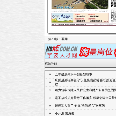
第A1版：
要闻
标题导航
五年建成高水平创新型城市
巩固成果强基础 扩大战果强优势 推动高质
效
着力筑牢保障人民群众生命财产安全的坚固
毫不放松抓好禁毒工作落实 积极创建全国禁
退役军人有了 专属“甬尚老兵”乘车码
小开渔 出海去