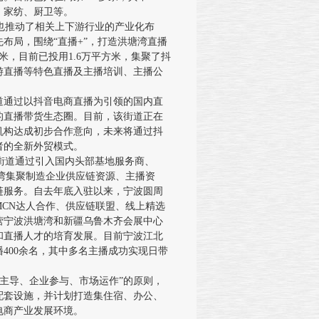
、家纺、厨卫等。
推动了相关上下游行业的产业化布
布局，围绕“直播+”，打造洪塘湾直播
米，目前已投用1.6万平方米，集聚了抖
游直播等特色直播及主播培训、主播公
道通过以抖音电商直播为引领的国内直
的直播带货生态圈。目前，该街道正在
机构达成初步合作意向，未来将通过抖
者的全新外贸模式。
道通过引入国内头部基地服务商、
湾集聚制造企业供应链资源、主播资
链服务。自去年底入驻以来，宁波圆周
CN达人合作、供应链联盟、线上精选
营宁波洪塘湾和新疆乌鲁木齐会展中心
和直播人才的培育发展。目前宁波江北
400余名，其中多名主播成功实现日带
主导、企业参与、市场运作”的原则，
配套设施，并计划打造集住宿、办公、
电商产业发展环境。