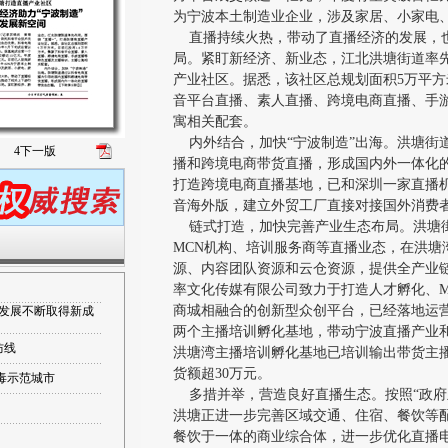
为宁波本土制造业企业，涉及家居、小家电
直播持续火热，带动了直播经济的发展，也
局。紧盯新经济、新业态，江北洪塘街道率先
产业社区。据悉，该社区总规划面积5万平方
音平台直播、素人直播、跨境电商直播、手
寓相关配套。
内外结合，加快“宁波制造”出海。洪塘街
4
下一版
播和跨境电商带货直播，形成国内外一体化
打造跨境电商直播基地，已和深圳一家直播
音海外版，建立外贸工厂直接对接国外消费
链式打造，加快完善产业生态布局。洪塘街
MCN机构、培训服务商等直播业态，在洪塘
源、内容团队资源和云仓资源，提供全产业
率文化传媒有限公司致力于打造人才孵化、M
商城相融合的创新型众创平台，已经落地运
量发展不断取得新成
两个主播培训孵化基地，带动宁波直播产业
防线
洪塘湾主播培训孵化基地已培训输出带货主播
货额超30万元。
毒示范城市
多措并举，营造良好直播生态。按照“政府
洪塘正进一步完善区域交通、住宿、餐饮等
餐饮于一体的商业综合体，进一步优化直播