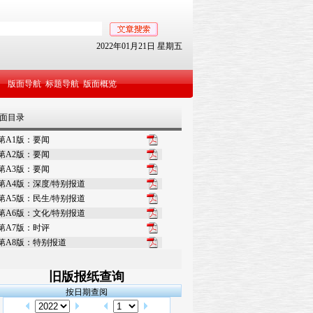
2022年01月21日 星期五
版面导航
标题导航
版面概览
面目录
第A1版：要闻
第A2版：要闻
第A3版：要闻
第A4版：深度/特别报道
第A5版：民生/特别报道
第A6版：文化/特别报道
第A7版：时评
第A8版：特别报道
第A10版：开放周刊·大聚焦
第A11版：Ningbo Times
旧版报纸查询
第A12版：特别报道
按日期查阅
第A13版：特别报道