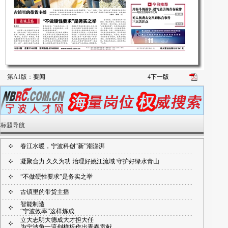
第A1版：
要闻
4
下一版
标题导航
春江水暖，宁波科创“新”潮澎湃
凝聚合力 久久为功 治理好姚江流域 守护好绿水青山
“不做硬性要求”是务实之举
古镇里的带货主播
智能制造
“宁波效率”这样炼成
立大志明大德成大才担大任
为宁波争一流创样板作出青春贡献