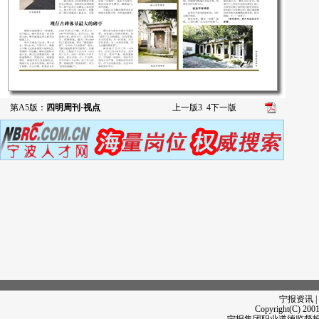
第A5版：
四明周刊·视点
上一版
3
4
下一版
宁报资讯 |
Copyright(C) 2001