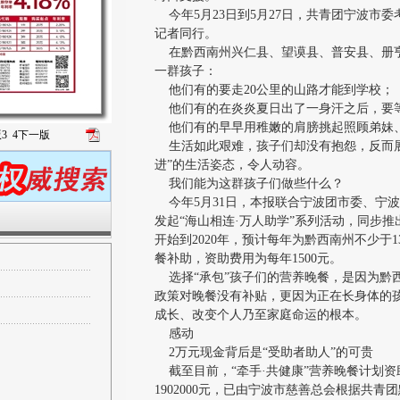
今年5月23日到5月27日，共青团宁波市
记者同行。
在黔西南州兴仁县、望谟县、普安县、册亨
一群孩子：
他们有的要走20公里的山路才能到学校；
他们有的在炎炎夏日出了一身汗之后，要
他们有的早早用稚嫩的肩膀挑起照顾弟妹
版
3
4
下一版
生活如此艰难，孩子们却没有抱怨，反而展
进”的生活姿态，令人动容。
我们能为这群孩子们做些什么？
今年5月31日，本报联合宁波团市委、宁
发起“海山相连·万人助学”系列活动，同步推
开始到2020年，预计每年为黔西南州不少于
餐补助，资助费用为每年1500元。
选择“承包”孩子们的营养晚餐，是因为黔
政策对晚餐没有补贴，更因为正在长身体的
成长、改变个人乃至家庭命运的根本。
感动
2万元现金背后是“受助者助人”的可贵
截至目前，“牵手·共健康”营养晚餐计划资助
1902000元，已由宁波市慈善总会根据共