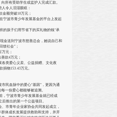
，向所有受助学生或监护人完成汇款。
些人令人泪湿眼眶：
款金额突破10万元；
”在宁波市青少年发展基金的平台上发起
班的孩子们用节省下的买礼物的钱“承
；
现金送到宁波市慈善总会，她说自己和
回馈社会”；
百万元；
善款4万元；
各类爱心义卖、公益捐赠、文化夜
捐物153.43万元。
市民血脉中的爱心“基因”，更因为通
的每一份爱心都能够被追溯。
前，宁波市青少年发展基金就已经成
成立后推出的第一个公益项目。
、市青年企业家协会共同发起成立，
年群体成长发展提供救助和支持，并开