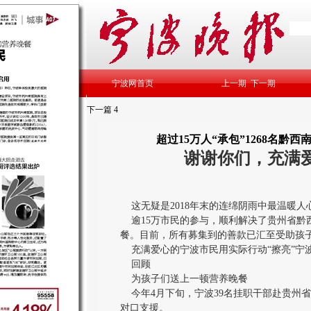
宁波网首页
上一期
下一期
下一篇
4
超过15万人“承包”1268名黔
谢谢你们，充满
这无疑是2018年末的连绵阴雨中最温暖人
逾15万市民的参与，顺利解决了贵州省黔西
餐。目前，所有募集到的善款已汇至受助孩
充满爱心的宁波市民用实际行动“擦亮”宁波
回顾
为孩子们送上一顿营养晚餐
今年4月下旬，宁波39名挂职干部赴贵州
对口支援。