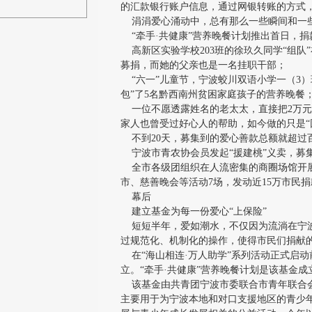
的汇款银行账户信息，通过网银转账的方式
涓涓爱心涌动中，总有那么一些瞬间和一
“牵手·共健康”营养晚餐计划推出首日，捐
高新区实验学校203班的徐玖久同学“组队
募捐，而她的父亲也是一名挂职干部；
“六一”儿童节，宁波蛟川双语小学一（3）
包”了5名黔西南州贫困家庭孩子的营养晚餐
一位不愿透露姓名的老太太，直接把2万元
家人也曾受过好心人的帮助，如今做的只是“
不到20天，募集到的爱心善款总额就超过
宁波市青农协会员发起“援建桃”义卖，募集
全市各级团组织在人流密集的商圈场馆开展
市、慈善晚会等活动7场，发动近15万市民捐款
幕后
建立基金为每一份爱心“上保险”
短短半年，爱如潮水，不仅因为流淌在宁波
过规范化、机制化的操作，使得市民们捐献
在“海山相连·万人助学”系列活动正式启动
立。“牵手·共健康”营养晚餐计划是该基金
该基金由共青团宁波市委联合市青年联合会
主要用于为宁波本地和对口支援地区的青少