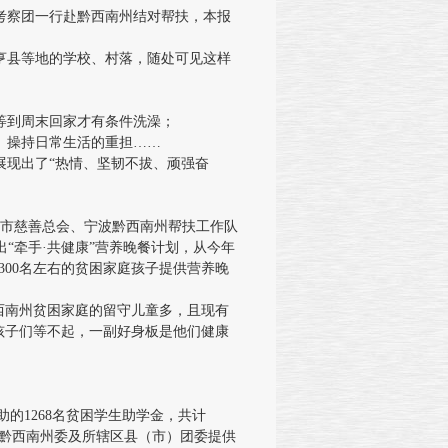
委考察团一行赴黔西南州结对帮扶，本报
县等地的学校、村落，随处可见这样
等到周末回家才有条件洗澡；
、操持日常生活的重担……
现出了“热情、坚韧不拔、顽强奋
波市慈善总会、宁波黔西南州帮扶工作队
出“牵手·共健康”营养晚餐计划，从今年
1300名左右的贫困家庭孩子提供营养晚
西南州贫困家庭的留守儿童多，且现有
孩子们等不起，一副好身板是他们健康
的1268名贫困学生助学金，共计
青团黔西南州委及所辖区县（市）团委提供