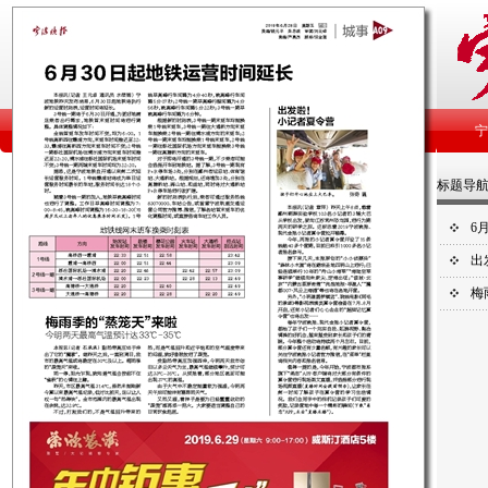
标题导
6
出
梅