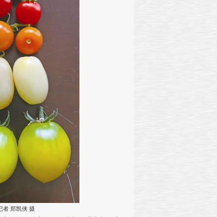
记者 郑凯侠 摄