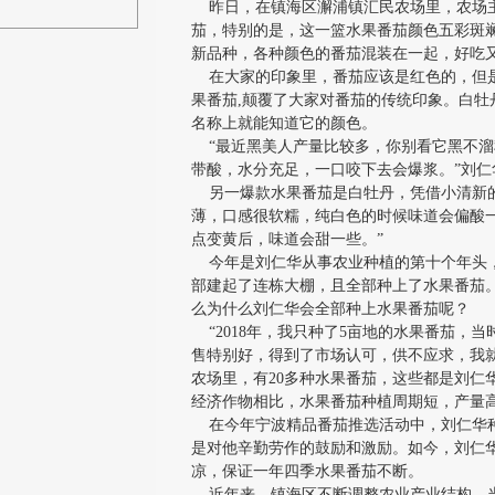
昨日，在镇海区澥浦镇汇民农场里，农场主
茄，特别的是，这一篮水果番茄颜色五彩斑
新品种，各种颜色的番茄混装在一起，好吃
在大家的印象里，番茄应该是红色的，但是
果番茄,颠覆了大家对番茄的传统印象。白牡
名称上就能知道它的颜色。
“最近黑美人产量比较多，你别看它黑不溜
带酸，水分充足，一口咬下去会爆浆。”刘仁
另一爆款水果番茄是白牡丹，凭借小清新的
薄，口感很软糯，纯白色的时候味道会偏酸
点变黄后，味道会甜一些。”
今年是刘仁华从事农业种植的第十个年头，
部建起了连栋大棚，且全部种上了水果番茄
么为什么刘仁华会全部种上水果番茄呢？
“2018年，我只种了5亩地的水果番茄，
售特别好，得到了市场认可，供不应求，我
农场里，有20多种水果番茄，这些都是刘仁
经济作物相比，水果番茄种植周期短，产量
在今年宁波精品番茄推选活动中，刘仁华种
是对他辛勤劳作的鼓励和激励。如今，刘仁
凉，保证一年四季水果番茄不断。
近年来，镇海区不断调整农业产业结构，当