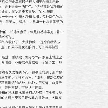
刘仁华正拿着篮子在大棚里采摘水果番
斓，并不是单一的红色。“这些都是我种植的
又好看，深受消费者喜爱。”刘仁华说。
一走进刘仁华的种植大棚，各种颜色的水
丹、黑美人、碧桃……从每一种水果番茄的
秋的，长得有点丑，但是口感非常好，甜中
华介绍说。
外表收获了一大批粉丝。“这个白牡丹皮
一点，如果不喜欢吃酸的，可以等再熟透一
经过一番摸索，如今农场20多亩土地上全
。俗话说，不要把鸡蛋放在一个篮子里，那
当时抱着试试看的心态，但是没想到，那年销
就逐步扩大了种植面积。”如今，在刘仁华的
华精挑细选的品种。此外，与草莓、西瓜等
高，管理容易，市场认可度高。
植的桃太郎水果番茄品种获得了金奖，这
华的大棚里安装了现代化农业设施，冬暖夏
地农技部门从日本等地引进优质番茄品种