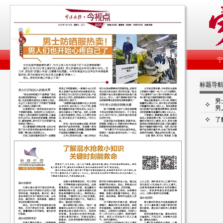
标题导
男
男
了