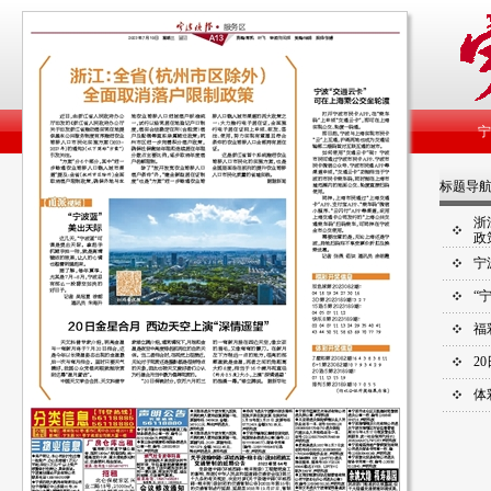
标题导
浙
政
宁
“
福
2
体