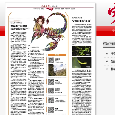
标题导
宁
她
推