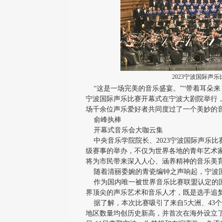
2023宁波国际声
“这是一场完美的音乐盛宴。”“带着耳朵来，也
宁波国际声乐比赛开幕式在宁波大剧院举行，
场千余位声乐爱好者共同度过了一个美妙的
俞峰执棒
开幕式音乐会大咖云集
中央音乐学院院长、2023宁波国际声乐比
级赛事的举办，不仅为世界各地的青年艺术
将为市民带来深入人心、涵养精神的音乐美
随着清丽委婉的青瓷编钟之声响起，宁波
作为国内唯一被世界音乐比赛联盟认定的国
界顶尖的声乐艺术和音乐人才，既是选手追
据了解，本次比赛吸引了来自5大洲、43个
地区数量均创历史新高，并首次在海外设立了