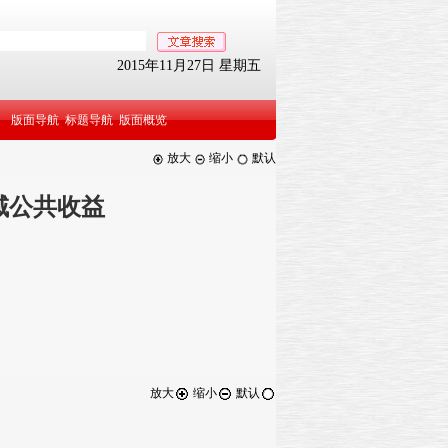
2015年11月27日 星期五
版面导航
标题导航
版面概览
放大
缩小
默认
域公共收益
放大
缩小
默认