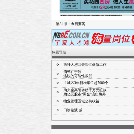
第A1版：
今日要闻
标题导航
两种人您回去帮忙做做工作
酒驾在宁波
逃脱的可能性很低
主城区3年新增车位超7000个
为央企高管转移千万元赃款
助亿元股市“黑金”流出境外
物业管理区域公共收益
门诊输液 减