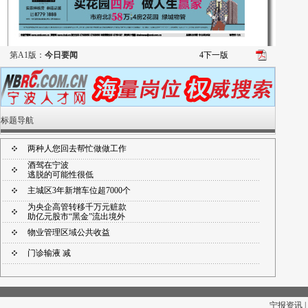
第A1版：
今日要闻
4
下一版
标题导航
两种人您回去帮忙做做工作
酒驾在宁波
逃脱的可能性很低
主城区3年新增车位超7000个
为央企高管转移千万元赃款
助亿元股市“黑金”流出境外
物业管理区域公共收益
门诊输液 减
宁报资讯 |