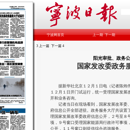
宁波网首页
上一期
下一期
3
上一篇
下一篇
4
阳光审批、政务
国家发改委政务
据新华社北京１２月１日电（记者陈炜伟
１２月１日开门试运行，统一受理国家发展
开和业务咨询。
记者当日在现场看到，国家发展改革委、
府信息公开全部进驻。政务服务大厅共设置
理国家发展改革委政府信息公开，２号至８
项，９号窗口受理国家能源局行政许可事项
公开，１１号窗口则提供综合咨询服务。