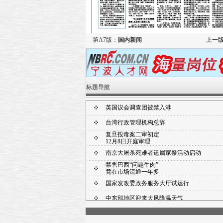
第A7版：
国内新闻
上一
标题导航
英国议会调查团被禁入港
台湾行政管理机构总辞
复旦投毒案二审初定
12月8日开庭审理
南京大屠杀死难者遗属家祭活动启动
禁售巴西“问题牛肉”
竟在市场流通一年多
国家发改委政务服务大厅试运行
中东部地区迎来大风降温天气
证监会一局长接受调查