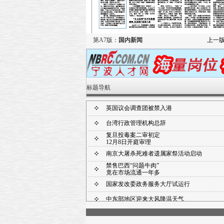
第A7版：
国内新闻
上一
标题导航
英国议会调查团被禁入港
台湾行政管理机构总辞
复旦投毒案二审初定
12月8日开庭审理
南京大屠杀死难者遗属家祭活动启动
禁售巴西“问题牛肉”
竟在市场流通一年多
国家发改委政务服务大厅试运行
中东部地区迎来大风降温天气
证监会一局长接受调查