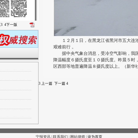
版
3
4
下一版
１２月１日，在黑龙江省黑河市五大连池
艰难前行 。
据中央气象台消息，受冷空气影响，我国
降温幅度６摄氏度至１０摄氏度。昨晨５时
区西部等地普遍降温８摄氏度以上。（新华
3
上一篇
下一篇
4
宁报资讯 | 联系我们 | 网站律师 |
设为首页