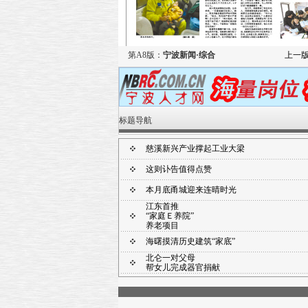
第A8版：
宁波新闻·综合
上一
标题导航
慈溪新兴产业撑起工业大梁
这则讣告值得点赞
本月底甬城迎来连晴时光
江东首推
“家庭Ｅ养院”
养老项目
海曙摸清历史建筑“家底”
北仑一对父母
帮女儿完成器官捐献
120医生的温情照片在余姚热传
奉化一个月三上《新闻联播》