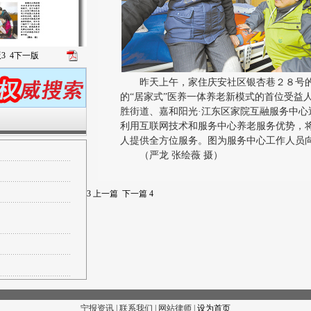
版
3
4
下一版
昨天上午，家住庆安社区银杏巷２８号的
的“居家式”医养一体养老新模式的首位受益
胜街道、嘉和阳光·江东区家院互融服务中心
利用互联网技术和服务中心养老服务优势，
人提供全方位服务。图为服务中心工作人员
（严龙 张绘薇 摄）
3
上一篇
下一篇
4
宁报资讯 | 联系我们 | 网站律师 |
设为首页