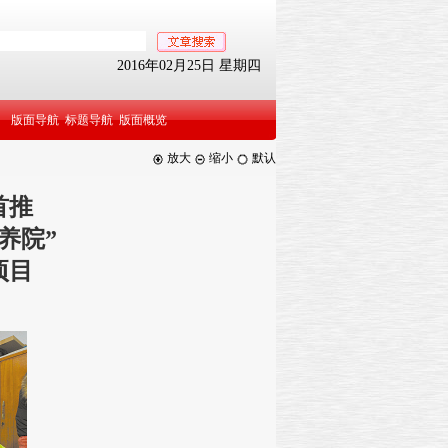
2016年02月25日 星期四
版面导航
标题导航
版面概览
放大
缩小
默认
首推
养院”
项目