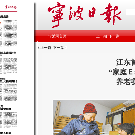
宁波网首页
上一期
下一期
3
上一篇
下一篇
4
江东
“家庭Ｅ
养老