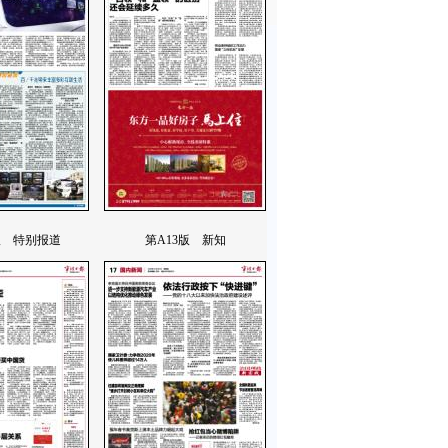
版 特别报道
第A13版 新知