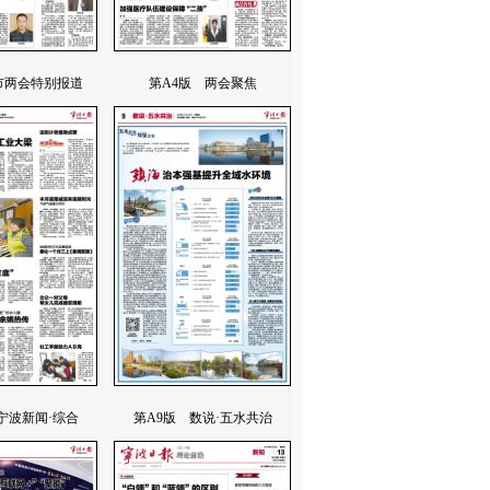
市两会特别报道
第A4版 两会聚焦
宁波新闻·综合
第A9版 数说·五水共治