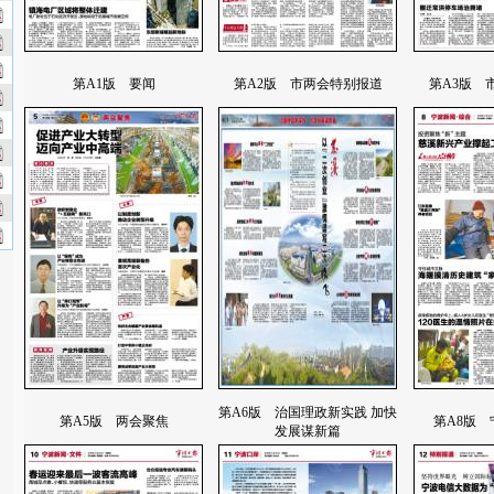
第A1版 要闻
第A2版 市两会特别报道
第A3版 
第A6版 治国理政新实践 加快
第A5版 两会聚焦
第A8版 
发展谋新篇