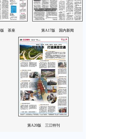
6版 茶座
第A17版 国内新闻
第A20版 三江特刊