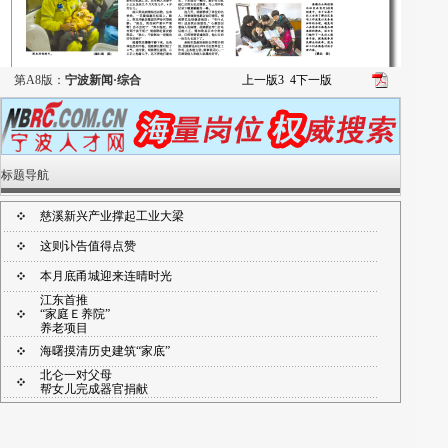
第A8版：
宁波新闻·综合
上一版
3
4
下一版
标题导航
慈溪新兴产业撑起工业大梁
这则讣告值得点赞
本月底甬城迎来连晴时光
江东首推
“家庭Ｅ养院”
养老项目
海曙摸清历史建筑“家底”
北仑一对父母
帮女儿完成器官捐献
120医生的温情照片在余姚热传
奉化一个月三上《新闻联播》