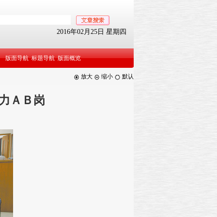
2016年02月25日 星期四
版面导航
标题导航
版面概览
放大
缩小
默认
力ＡＢ岗