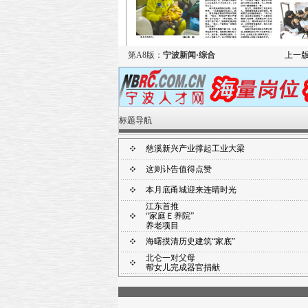
第A8版：
宁波新闻·综合
上一
标题导航
慈溪新兴产业撑起工业大梁
这则讣告值得点赞
本月底甬城迎来连晴时光
江东首推
“家庭Ｅ养院”
养老项目
海曙摸清历史建筑“家底”
北仑一对父母
帮女儿完成器官捐献
120医生的温情照片在余姚热传
奉化一个月三上《新闻联播》