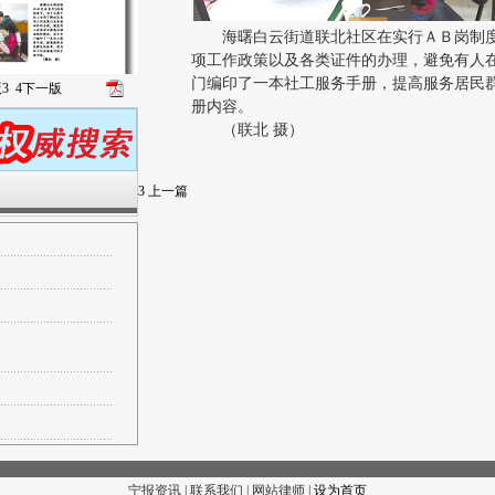
海曙白云街道联北社区在实行ＡＢ岗制度
项工作政策以及各类证件的办理，避免有人
门编印了一本社工服务手册，提高服务居民
版
3
4
下一版
册内容。
（联北 摄）
3
上一篇
宁报资讯 | 联系我们 | 网站律师 |
设为首页