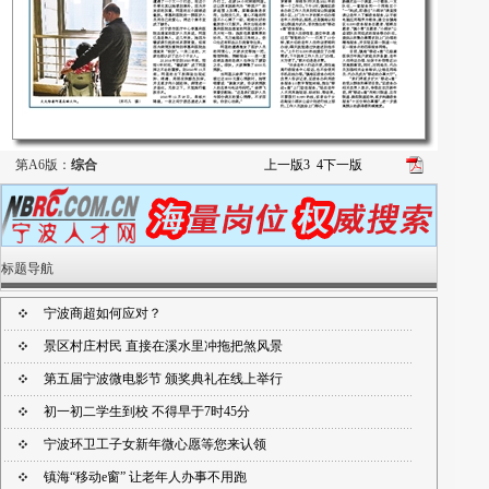
第A6版：
综合
上一版
3
4
下一版
标题导航
宁波商超如何应对？
景区村庄村民 直接在溪水里冲拖把煞风景
第五届宁波微电影节 颁奖典礼在线上举行
初一初二学生到校 不得早于7时45分
宁波环卫工子女新年微心愿等您来认领
镇海“移动e窗” 让老年人办事不用跑