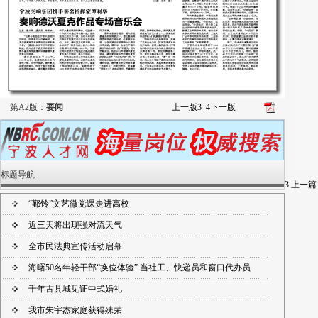
第A2版：
要闻
上一版
3
4
下一版
标题导航
3
上一篇
“鄞铃”文艺微党课走进高校
近三天将出现强对流天气
全市民法典宣传活动启幕
海曙50名年轻干部“换位体验” 当社工、快递员和窗口代办员
千年古县城见证中式婚礼
我市朱宇杰家庭获得殊荣