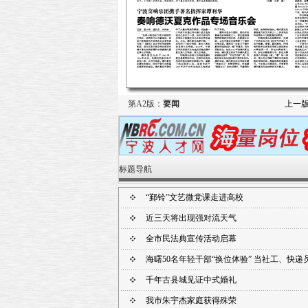
第A2版：
要闻
上一
标题导航
“鄞铃”文艺微党课走进高校
近三天将出现强对流天气
全市民法典宣传活动启幕
海曙50名年轻干部“换位体验” 当社工、快
千年古县城见证中式婚礼
我市朱宇杰家庭获得殊荣