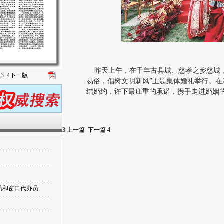
昨天上午，在千年古县城、慈孝之乡慈城，幸
版
3
4
下一版
易俗，倡树文明新风”主题集体婚礼举行。
结婚约，许下最庄重的承诺，携手走进婚姻的
3
上一篇
下一篇
4
递员和窗口代办员