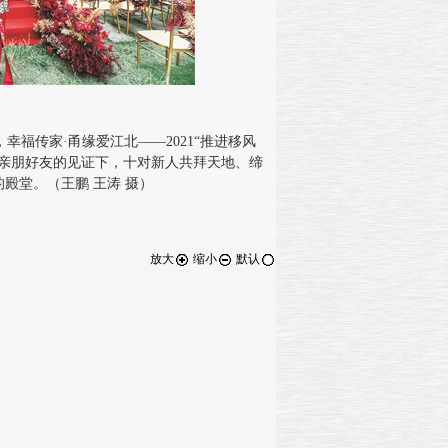
福传家·甬缘爱江北——2021“推进移风
在亲朋好友的见证下，十对新人共拜天地、缔
殿堂。（王鹏 王涛 摄）
放大
缩小
默认