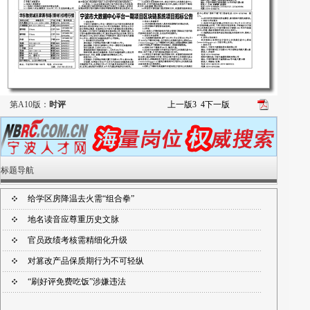
第A10版：
时评
上一版
3
4
下一版
标题导航
给学区房降温去火需“组合拳”
地名读音应尊重历史文脉
官员政绩考核需精细化升级
对篡改产品保质期行为不可轻纵
“刷好评免费吃饭”涉嫌违法