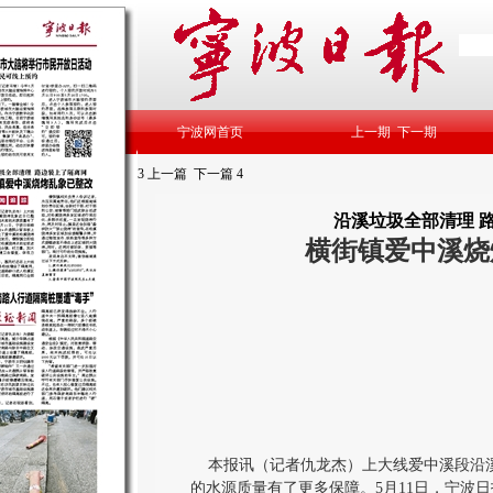
宁波网首页
上一期
下一期
3
上一篇
下一篇
4
沿溪垃圾全部清理 
横街镇爱中溪烧
本报讯（记者仇龙杰）上大线爱中溪段沿溪
的水源质量有了更多保障。5月11日，宁波