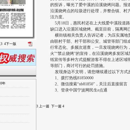
的投诉，曝光了爱中溪的沿溪烧烤问题。报
沿溪烧烤点的垃圾进行处理，并整合镇、村
洁力度。
5月18日，惠民村还在上大线爱中溪段道
缺口进入沿溪区域烧烤。截至目前，隔离网
横街镇相关负责人告诉记者，为压实属地责
由联村干部、村干部和公安、城管等部门组
版
3
4
下一版
行常态化、多频次巡查，一旦发现烧烤行为
火”“禁止烧烤”的宣传，在沿溪烧烤多发区
纸宣传等多种方式提醒游客不得在上述区域
等部门，商讨可行的处罚措施。
发现身边不文明，请您继续通过以下方式
1、拨打热线81850000
0年
2、微信搜索“nb81850”，关注后直接留言
3、登录中国宁波网民生e点通
3
上一篇
下一篇
4