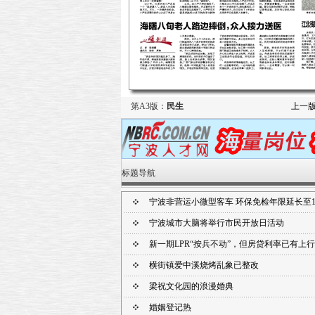
第A3版：
民生
上一
标题导航
宁波非营运小微型客车 环保免检年限延长至1
宁波城市大脑将举行市民开放日活动
新一期LPR“按兵不动”，但房贷利率已有上行
横街镇爱中溪烧烤乱象已整改
梁祝文化园的浪漫婚典
婚姻登记热