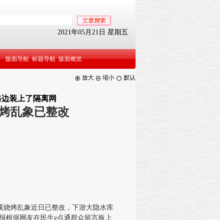
2021年05月21日 星期五
版面导航
标题导航
版面概览
放大
缩小
默认
路边装上了隔离网
烤乱象已整改
烧烤乱象近日已整改，下游大隐水库
日报根据网友在民生e点通群众留言板上