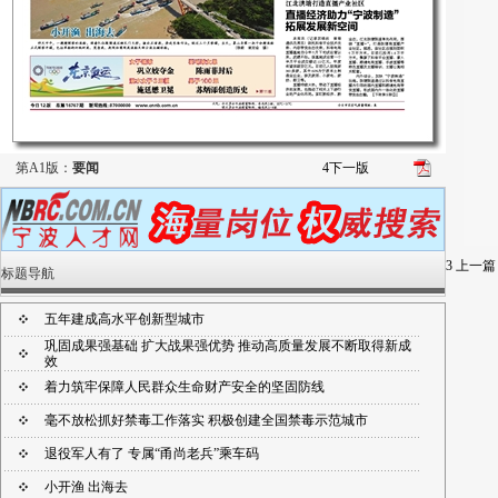
第A1版：
要闻
4
下一版
3
上一篇
标题导航
五年建成高水平创新型城市
巩固成果强基础 扩大战果强优势 推动高质量发展不断取得新成
效
着力筑牢保障人民群众生命财产安全的坚固防线
毫不放松抓好禁毒工作落实 积极创建全国禁毒示范城市
退役军人有了 专属“甬尚老兵”乘车码
小开渔 出海去