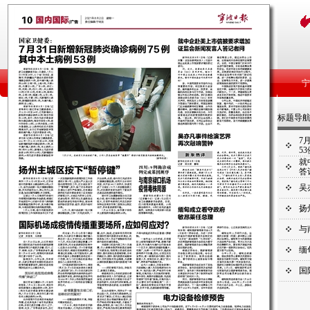
标题导
7
53
就
答
吴
扬
与
缅
国