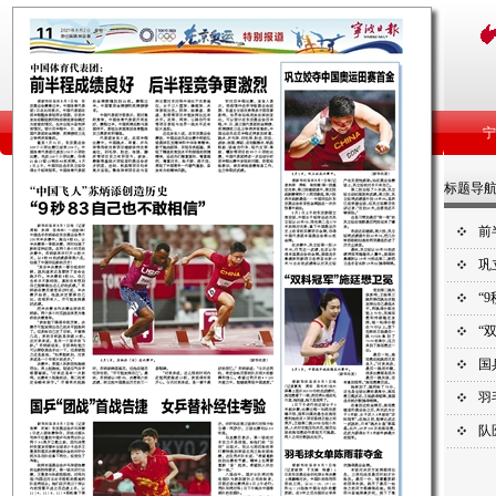
标题导
前
巩
“
“
国
羽
队