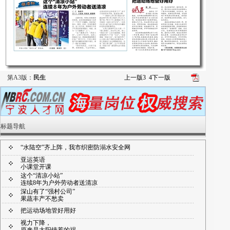
第A3版：
民生
上一版
3
4
下一版
标题导航
“水陆空”齐上阵，我市织密防溺水安全网
亚运英语
小课堂开课
这个“清凉小站”
连续8年为户外劳动者送清凉
深山有了“强村公司”
果蔬丰产不愁卖
把运动场地管好用好
视力下降，