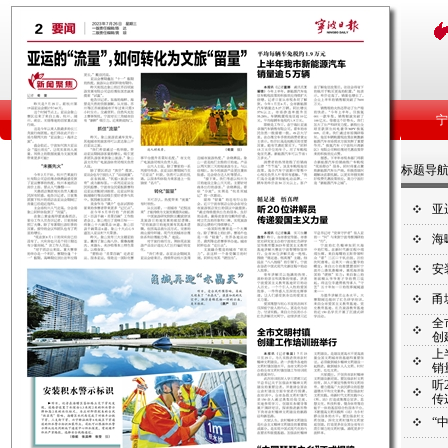
标题导
亚
海
安
甬
全
创
上
销
听
传
“