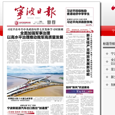
标题导
宁
全
以
亚
新
别