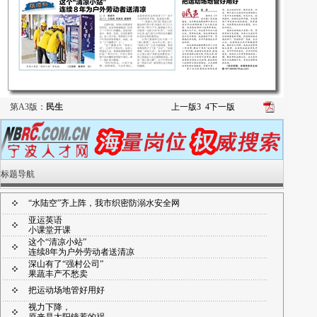
第A3版：
民生
上一版
3
4
下一版
标题导航
“水陆空”齐上阵，我市织密防溺水安全网
亚运英语
小课堂开课
这个“清凉小站”
连续8年为户外劳动者送清凉
深山有了“强村公司”
果蔬丰产不愁卖
把运动场地管好用好
视力下降，