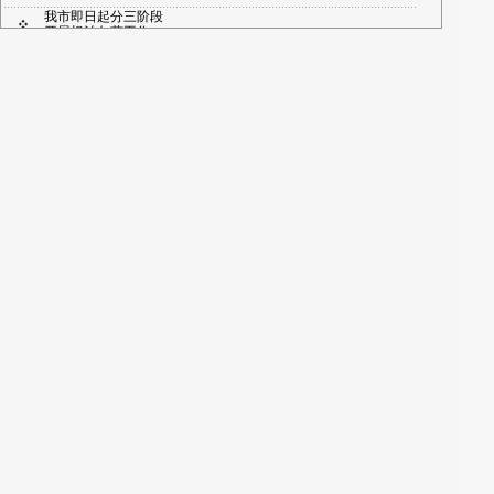
我市即日起分三阶段
开展根治欠薪工作