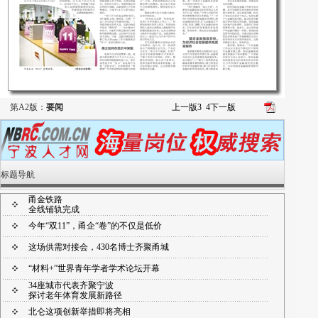
第A2版：
要闻
上一版
3
4
下一版
标题导航
甬金铁路
全线铺轨完成
今年“双11”，甬企“卷”的不仅是低价
这场供需对接会，430名博士齐聚甬城
“材料+”世界青年学者学术论坛开幕
34座城市代表齐聚宁波
探讨老年体育发展新路径
北仑这项创新举措即将亮相