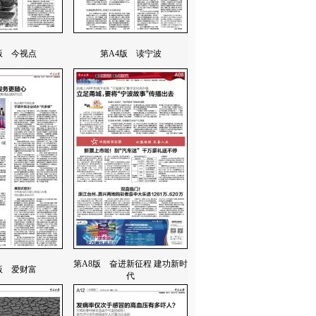
版 今视点
第A4版 读宁波
第A8版 奋进新征程 建功新时
版 爱财富
代