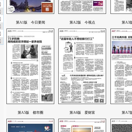
第A1版 今日要闻
第A2版 今视点
第A3
第A5版 都市圈
第A6版 爱财富
第A7