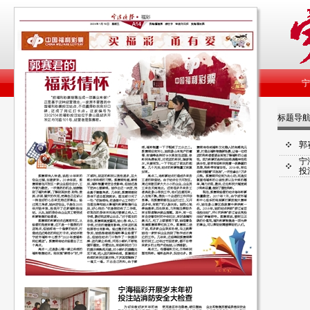
标题导
郭
宁
投