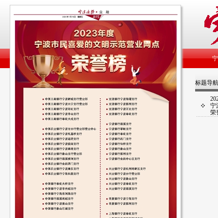
标题导
20
宁
荣