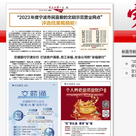
标题导
“
评
交
会