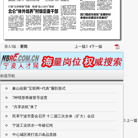
第A3版：
要闻
上一版
3
4
下一版
标题导航
象山创新“互联网+代表”履职形式
7种情形将被督导追责
“共享农机”来了
民革宁波市委会召开 十二届三次全体（扩大）会议
3
上一篇
宁波工业供水一年破亿吨
中心城区将打造25条品质路