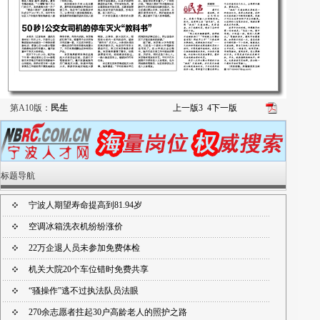
第A10版：
民生
上一版
3
4
下一版
标题导航
宁波人期望寿命提高到81.94岁
空调冰箱洗衣机纷纷涨价
22万企退人员未参加免费体检
机关大院20个车位错时免费共享
“骚操作”逃不过执法队员法眼
270余志愿者拄起30户高龄老人的照护之路